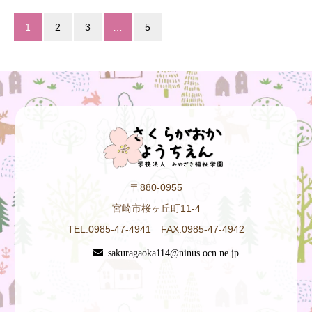
1
2
3
…
5
〒880-0955
宮崎市桜ヶ丘町11-4
TEL.0985-47-4941 FAX.0985-47-4942
sakuragaoka114@ninus.ocn.ne.jp