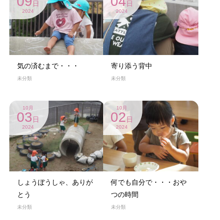
09
04
日
日
2024
2024
気の済むまで・・・
寄り添う背中
未分類
未分類
10月
10月
03
02
日
日
2024
2024
しょうぼうしゃ、ありが
何でも自分で・・・おや
とう
つの時間
未分類
未分類