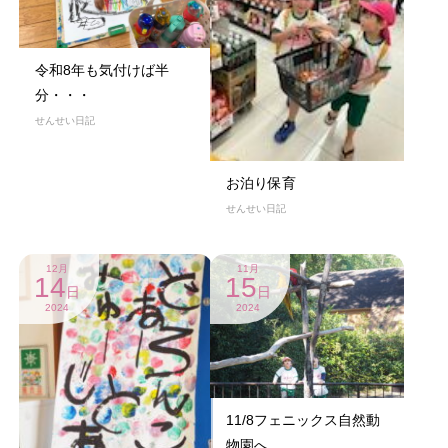
令和8年も気付けば半
分・・・
せんせい日記
お泊り保育
せんせい日記
12月
11月
14
15
日
日
2024
2024
11/8フェニックス自然動
物園へ