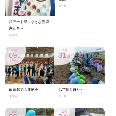
未分類
桜アート展～小さな芸術
家たち～
未分類
11月
10月
09
31
日
日
2024
2024
体育館での運動会
お芋掘りほり♪
未分類
未分類
10月
10月